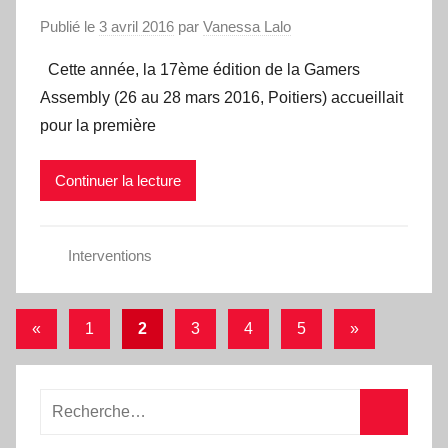
Publié le
3 avril 2016
par
Vanessa Lalo
Cette année, la 17ème édition de la Gamers
Assembly (26 au 28 mars 2016, Poitiers) accueillait
pour la première
Continuer la lecture
Interventions
Pagination
Publications
Articles
«
1
2
3
4
5
»
précédentes
suivants
des
publications
Recherche
pour
Recherc