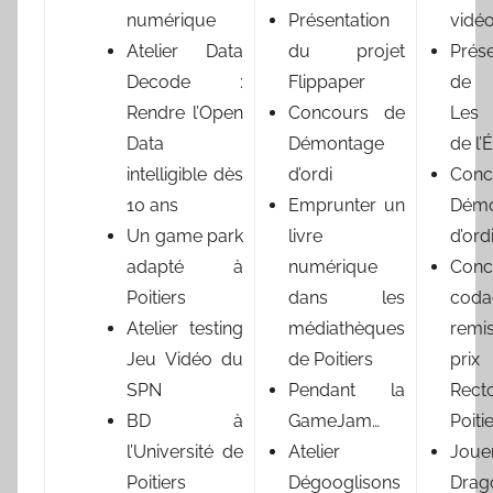
numérique
Présentation
vidé
Atelier Data
du projet
Prése
Decode :
Flippaper
de 
Rendre l’Open
Concours de
Les
Data
Démontage
de l’É
intelligible dès
d’ordi
Conc
10 ans
Emprunter un
Démo
Un game park
livre
d’ord
adapté à
numérique
Conc
Poitiers
dans les
cod
Atelier testing
médiathèques
rem
Jeu Vidéo du
de Poitiers
pr
SPN
Pendant la
Rect
BD à
GameJam…
Poiti
l’Université de
Atelier
Jo
Poitiers
Dégooglisons
Drag