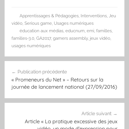
Apprentissages & Pédagogies
,
Interventions
,
Jeu
vidéo
,
Serious game
,
Usages numériques
éducation aux médias
,
educnum
,
emi
,
familles
,
familles-3.0
,
GA2017
,
gamers assembly
,
jeux vidéo
,
usages numériques
Navigation
Publication précédente
de
« Promeneurs du Net » – Retours sur la
l’article
journée de lancement national (27/09/2016)
Article suivant
Article « La pratique excessive des jeux
vidéo, un mode d’expression pour