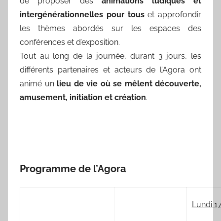
de proposer des
animations ludiques et
intergénérationnelles pour tous
et approfondir
les thèmes abordés sur les espaces des
conférences et d’exposition.
Tout au long de la journée, durant 3 jours, les
différents partenaires et acteurs de l’Agora ont
animé un
lieu de vie où se mêlent découverte,
amusement, initiation et création
.
Programme de l’Agora
Lundi 17