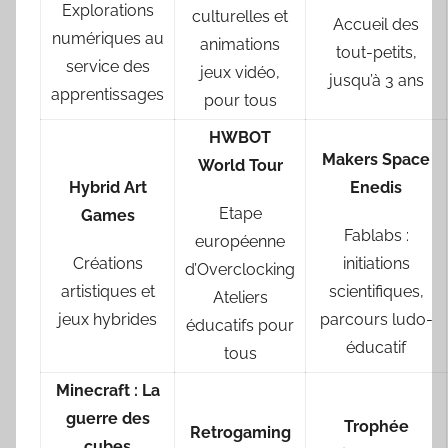
Explorations
culturelles et
Accueil des
numériques au
animations
tout-petits,
service des
jeux vidéo,
jusqu’à 3 ans
apprentissages
pour tous
HWBOT
Makers
Space
World
Tour
Hybrid
Art
Enedis
Etape
Games
Fablabs :
européenne
Créations
initiations
d’Overclocking
artistiques et
scientifiques,
Ateliers
jeux hybrides
parcours ludo-
éducatifs pour
éducatif
tous
Minecraft :
La
guerre des
Trophée
Retrogaming
cubes