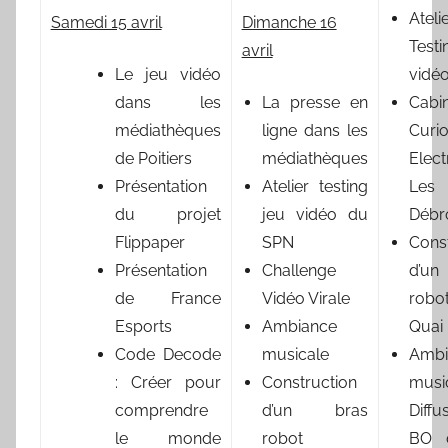
Ateli
Samedi 15 avril
Dimanche 16
Test
avril
Le jeu vidéo
vidé
dans les
La presse en
Cab
médiathèques
ligne dans les
Curio
de Poitiers
médiathèques
Elect
Présentation
Atelier testing
Les
du projet
jeu vidéo du
Débro
Flippaper
SPN
Cons
Présentation
Challenge
d’u
de France
Vidéo Virale
rob
Esports
Ambiance
Quai
Code Decode
musicale
Ambi
: Créer pour
Construction
mus
comprendre
d’un bras
Diff
le monde
robot
BO 