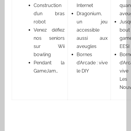
Construction
Internet
quan
d’un bras
Dragonium,
aveu
robot
un jeu
Jusq
Venez défiez
accessible
bou
nos seniors
aussi aux
gam
sur Wii
aveugles
EESI
bowling
Bornes
Born
Pendant la
d’Arcade : vive
d’A
GameJam…
le DIY
vive
Les
Nouv