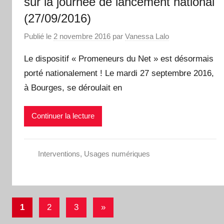
sur la journée de lancement national
(27/09/2016)
Publié le
2 novembre 2016
par
Vanessa Lalo
Le dispositif « Promeneurs du Net » est désormais
porté nationalement ! Le mardi 27 septembre 2016,
à Bourges, se déroulait en
Continuer la lecture
Interventions
,
Usages numériques
Pagination
Articles
1
2
3
»
des
suivants