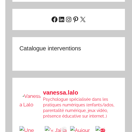
Facebook
LinkedIn
Instagram
Pinterest
X
Catalogue interventions
vanessa.lalo
Psychologue spécialisée dans les
pratiques numériques (enfants/ados,
parentalité numérique, jeux vidéo,
présence éducative sur internet..)