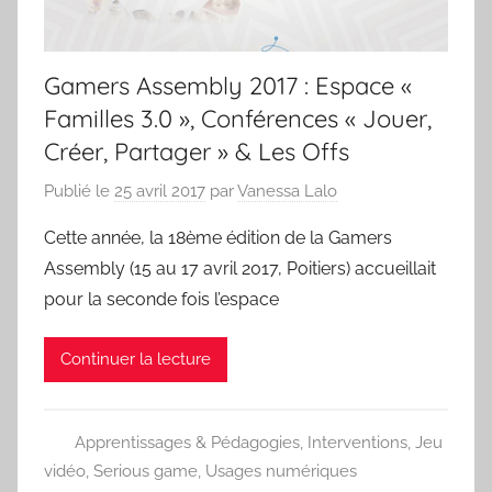
Gamers Assembly 2017 : Espace «
Familles 3.0 », Conférences « Jouer,
Créer, Partager » & Les Offs
Publié le
25 avril 2017
par
Vanessa Lalo
Cette année, la 18ème édition de la Gamers
Assembly (15 au 17 avril 2017, Poitiers) accueillait
pour la seconde fois l’espace
Continuer la lecture
Apprentissages & Pédagogies
,
Interventions
,
Jeu
vidéo
,
Serious game
,
Usages numériques