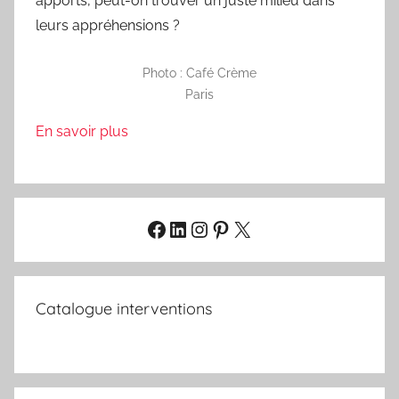
apports, peut-on trouver un juste milieu dans
leurs appréhensions ?
Photo : Café Crème
Paris
En savoir plus
Facebook
LinkedIn
Instagram
Pinterest
X
Catalogue interventions