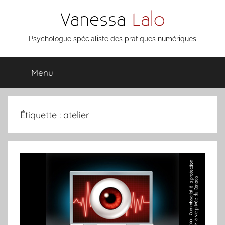
Aller
au
contenu
Vanessa
Psychologue spécialiste des pratiques numériques
Lalo
Menu
Étiquette :
atelier